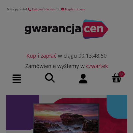
Masz pytania?
Zadzwoń do nas
lub
Napisz do nas
Kup i zapłać
w ciągu 00:13:48:50
Zamówienie wyślemy w
czwartek
Szukaj
Moje konto
Menu