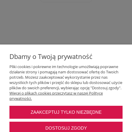
Dbamy o Twoją prywatność
Pliki cookies i pokrewne im technologie umożliwiają poprawne
działanie strony i pomagają nam dostosować ofertę do Twoich
potrzeb. Możesz zaakceptować wykorzystanie przez nas
wszystkich tych plików i przejść do sklepu lub dostosować użycie
Moje konto
plików do swoich preferencji, wybierając opcję "Dostosuj zgody".
Więcej o plikach cookies przeczytasz w naszej Polityce
prywatności.
O nas
ZAAKCEPTUJ TYLKO NIEZBĘDNE
Najczęstsze pytania
DOSTOSUJ ZGODY