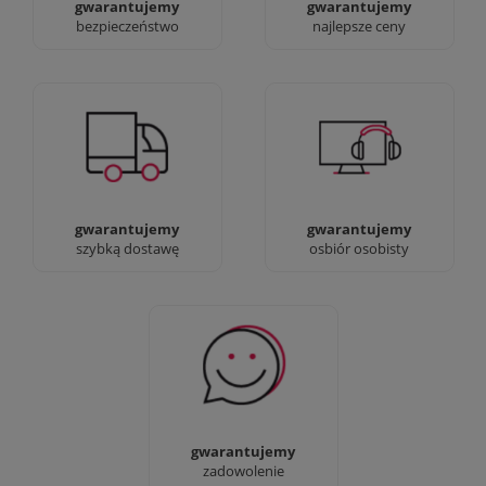
gwarantujemy
gwarantujemy
bezpieczeństwo
najlepsze ceny
Jesteśmy prawdziwi :)
90% dostaw następnego
możesz przyjść i
dnia, bez dopłat!
zobaczyć nasze sklepy
gwarantujemy
gwarantujemy
szybką dostawę
osbiór osobisty
Sprawdź nasze 100%
zadowolenia Klientów
gwarantujemy
zadowolenie