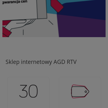
Sklep internetowy AGD RTV
Ciężko pracujemy aby
Jesteśmy firmą z 30-
zapewnić najlepsze
letnim doświadczeniem
oferty