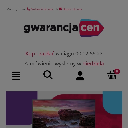
Masz pytania?
Zadzwoń do nas
lub
Napisz do nas
Kup i zapłać
w ciągu 00:02:56:21
Zamówienie wyślemy w
niedziela
Szukaj
Moje konto
Menu