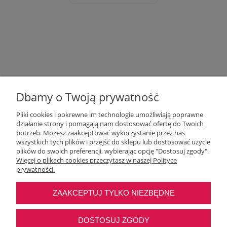
Dbamy o Twoją prywatność
Pliki cookies i pokrewne im technologie umożliwiają poprawne
działanie strony i pomagają nam dostosować ofertę do Twoich
potrzeb. Możesz zaakceptować wykorzystanie przez nas
wszystkich tych plików i przejść do sklepu lub dostosować użycie
Moje konto
plików do swoich preferencji, wybierając opcję "Dostosuj zgody".
Więcej o plikach cookies przeczytasz w naszej Polityce
prywatności.
O nas
ZAAKCEPTUJ TYLKO NIEZBĘDNE
Najczęstsze pytania
DOSTOSUJ ZGODY