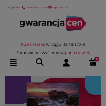
Masz pytania?
Zadzwoń do nas
lub
Napisz do nas
Kup i zapłać
w ciągu 02:18:17:07
Zamówienie wyślemy w
poniedziałek
Szukaj
Moje konto
Menu