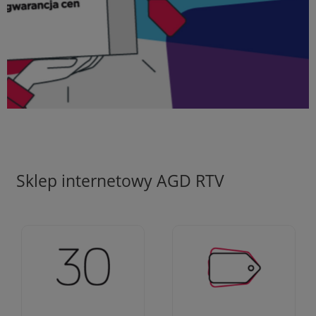
Sklep internetowy AGD RTV
Ciężko pracujemy aby
Jesteśmy firmą z 30-
zapewnić najlepsze
letnim doświadczeniem
oferty