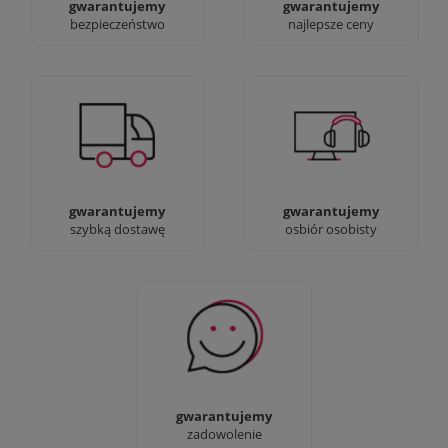
gwarantujemy
gwarantujemy
bezpieczeństwo
najlepsze ceny
Jesteśmy prawdziwi :)
90% dostaw następnego
możesz przyjść i
dnia, bez dopłat!
zobaczyć nasze sklepy
gwarantujemy
gwarantujemy
szybką dostawę
osbiór osobisty
Sprawdź nasze 100%
zadowolenia Klientów
gwarantujemy
zadowolenie