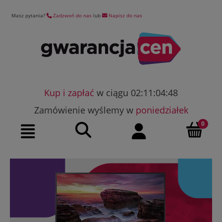
Masz pytania?
Zadzwoń do nas
lub
Napisz do nas
Kup i zapłać
w ciągu 02:11:04:47
Zamówienie wyślemy w
poniedziałek
Szukaj
Moje konto
Menu