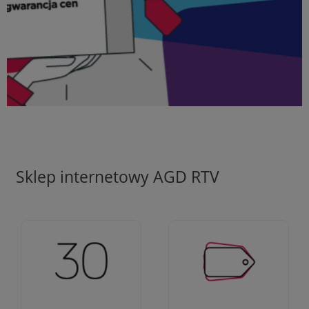
Sklep internetowy AGD RTV
Ciężko pracujemy aby
Jesteśmy firmą z 30-
zapewnić najlepsze
letnim doświadczeniem
oferty