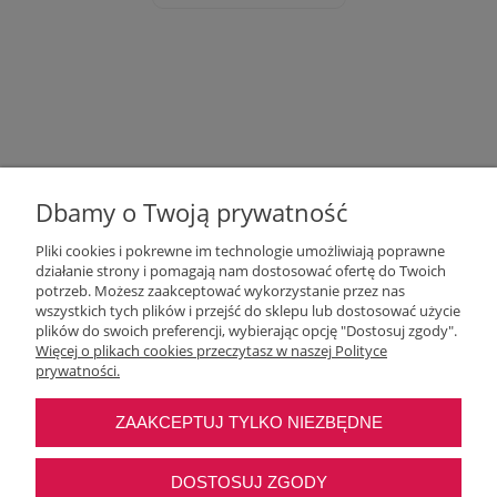
Dbamy o Twoją prywatność
Pliki cookies i pokrewne im technologie umożliwiają poprawne
działanie strony i pomagają nam dostosować ofertę do Twoich
potrzeb. Możesz zaakceptować wykorzystanie przez nas
wszystkich tych plików i przejść do sklepu lub dostosować użycie
Moje konto
plików do swoich preferencji, wybierając opcję "Dostosuj zgody".
Więcej o plikach cookies przeczytasz w naszej Polityce
prywatności.
O nas
ZAAKCEPTUJ TYLKO NIEZBĘDNE
Najczęstsze pytania
DOSTOSUJ ZGODY