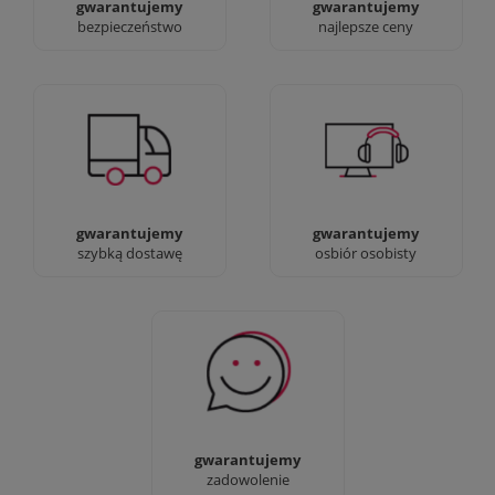
gwarantujemy
gwarantujemy
bezpieczeństwo
najlepsze ceny
Jesteśmy prawdziwi :)
90% dostaw następnego
możesz przyjść i
dnia, bez dopłat!
zobaczyć nasze sklepy
gwarantujemy
gwarantujemy
szybką dostawę
osbiór osobisty
Sprawdź nasze 100%
zadowolenia Klientów
gwarantujemy
zadowolenie