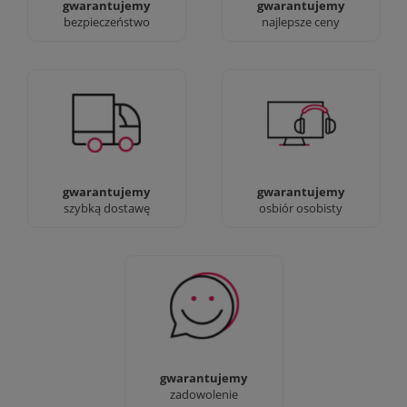
gwarantujemy
gwarantujemy
bezpieczeństwo
najlepsze ceny
Jesteśmy prawdziwi :)
90% dostaw następnego
możesz przyjść i
dnia, bez dopłat!
zobaczyć nasze sklepy
gwarantujemy
gwarantujemy
szybką dostawę
osbiór osobisty
Sprawdź nasze 100%
zadowolenia Klientów
gwarantujemy
zadowolenie