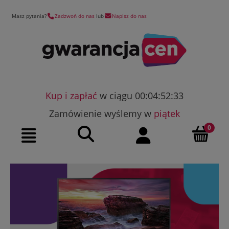
Masz pytania?
Zadzwoń do nas
lub
Napisz do nas
Kup i zapłać
w ciągu 00:04:52:32
Zamówienie wyślemy w
piątek
Szukaj
Moje konto
Menu