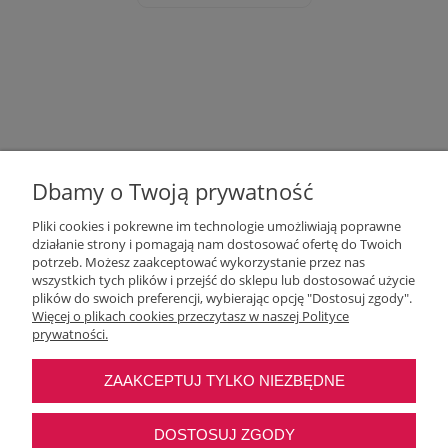
Dbamy o Twoją prywatność
Pliki cookies i pokrewne im technologie umożliwiają poprawne
działanie strony i pomagają nam dostosować ofertę do Twoich
potrzeb. Możesz zaakceptować wykorzystanie przez nas
wszystkich tych plików i przejść do sklepu lub dostosować użycie
Moje konto
plików do swoich preferencji, wybierając opcję "Dostosuj zgody".
Więcej o plikach cookies przeczytasz w naszej Polityce
prywatności.
O nas
ZAAKCEPTUJ TYLKO NIEZBĘDNE
Najczęstsze pytania
DOSTOSUJ ZGODY