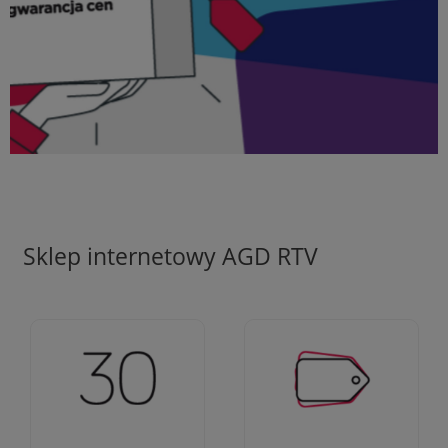
Sklep internetowy AGD RTV
Ciężko pracujemy aby
Jesteśmy firmą z 30-
zapewnić najlepsze
letnim doświadczeniem
oferty