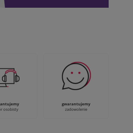
awdziwi :) możesz
Sprawdź nasze 100%
baczyć nasze sklepy
zadowolenia Klientów
antujemy
gwarantujemy
ór osobisty
zadowolenie