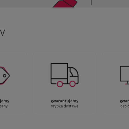
TV
 aby zapewnić
90% dostaw następnego dnia,
Jesteśmy pr
oferty
bez dopłat!
przyjść i zo
jemy
gwarantujemy
gwar
 ceny
szybką dostawę
osbi