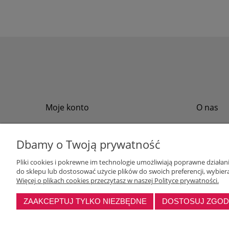
Moje konto
O nas
Twoje zamówienia
Regulamin
Przechowalnia
Formy płat
Dbamy o Twoją prywatność
Ustawienia konta
Formy dos
Pliki cookies i pokrewne im technologie umożliwiają poprawne działa
Polityka pr
do sklepu lub dostosować użycie plików do swoich preferencji, wybiera
Program loj
Więcej o plikach cookies przeczytasz w naszej Polityce prywatności.
ZAAKCEPTUJ TYLKO NIEZBĘDNE
DOSTOSUJ ZGO