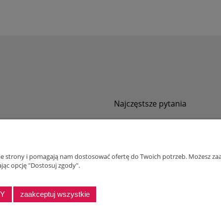
Najczęstsze pytania
Jak zamawiać za pobraniem?
ności
Kurier nie pozwala sprawdzić przesyłki
tawy
Zwroty i reklamacje
nie strony i pomagają nam dostosować ofertę do Twoich potrzeb. Możesz zaa
ywatności
jąc opcję "Dostosuj zgody".
alnościowy dla firm
DY
zaakceptuj wszystkie