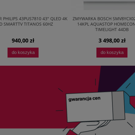
YWARKA BOSCH SMV8YCX02E 60CM
ODKURZACZ BEZWORKOWY 
4KPL AQUASTOP HOMECONNECT
ECO VM3041
TIMELIGHT 44DB
3 498,00 zł
254,95 zł
do koszyka
do koszyka