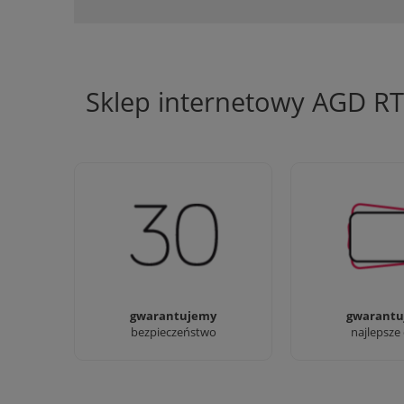
Sklep internetowy AGD R
Jesteśmy firmą z 30-letnim
Ciężko pracujemy
doświadczeniem
najlepsze 
gwarantujemy
gwarantu
bezpieczeństwo
najlepsze