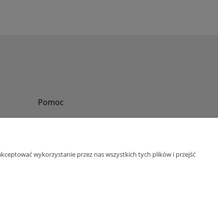
Pomoc
Zadzwoń do nas
Tel.
?
+48 730-860-006
Pon-Pt - 8:30 - 15:30
kceptować wykorzystanie przez nas wszystkich tych plików i przejść
bok@abinvest.info
ul. Lędzińska 14, 43-143 Lędziny, woj. śląskie
NIP: 6462981202