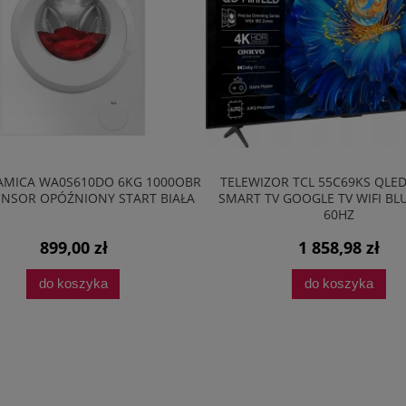
WIZOR TCL 55C69KS QLED 4K UHD
LODÓWKA AMICA FK2965.3
T TV GOOGLE TV WIFI BLUETOOTH
181CM SLIMSIZE RETRO LE
60HZ
1 858,98 zł
2 198,99 zł
do koszyka
do koszyka