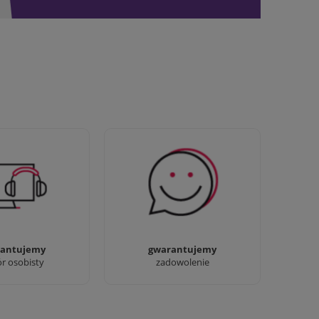
awdziwi :) możesz
Sprawdź nasze 100%
baczyć nasze sklepy
zadowolenia Klientów
antujemy
gwarantujemy
ór osobisty
zadowolenie