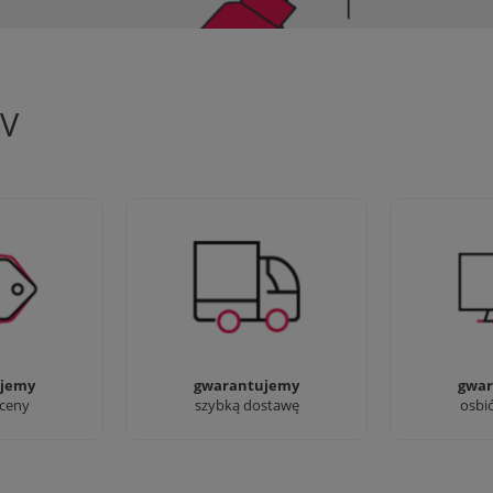
TV
 aby zapewnić
90% dostaw następnego dnia,
Jesteśmy pr
oferty
bez dopłat!
przyjść i zo
jemy
gwarantujemy
gwar
 ceny
szybką dostawę
osbi