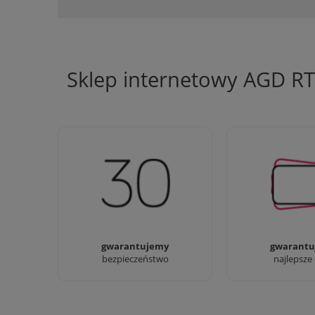
Sklep internetowy AGD R
Jesteśmy firmą z 30-letnim
Ciężko pracujemy
doświadczeniem
najlepsze 
gwarantujemy
gwarantu
bezpieczeństwo
najlepsze