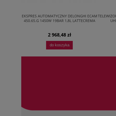
20M2B 20L
EKSPRES AUTOMATYCZNY DELONGHI ECAM
TELEWIZOR
AVE LED
450.65.G 1450W 19BAR 1,8L LATTECREMA
UH
2 968,48 zł
do koszyka