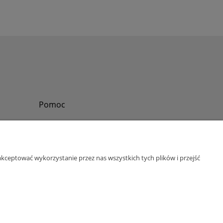
Pomoc
Zadzwoń do nas
Tel.
?
+48 730-860-006
Pon-Pt - 8:30 - 15:30
kceptować wykorzystanie przez nas wszystkich tych plików i przejść
bok@abinvest.info
ul. Lędzińska 14, 43-143 Lędziny, woj. śląskie
NIP: 6462981202