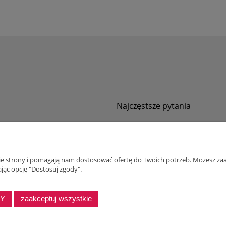
Najczęstsze pytania
Jak zamawiać za pobraniem?
ności
Kurier nie pozwala sprawdzić przesyłki
tawy
Zwroty i reklamacje
nie strony i pomagają nam dostosować ofertę do Twoich potrzeb. Możesz zaa
ywatności
jąc opcję "Dostosuj zgody".
alnościowy dla firm
DY
zaakceptuj wszystkie