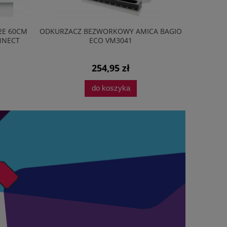
2E 60CM
ODKURZACZ BEZWORKOWY AMICA BAGIO
PRZEDŁU
NNECT
ECO VM3041
254,95 zł
do koszyka