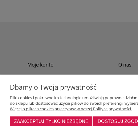
Moje konto
O nas
Twoje zamówienia
Regulamin
Przechowalnia
Formy płat
Dbamy o Twoją prywatność
Ustawienia konta
Formy dos
Pliki cookies i pokrewne im technologie umożliwiają poprawne działa
Polityka pr
do sklepu lub dostosować użycie plików do swoich preferencji, wybiera
Program loj
Więcej o plikach cookies przeczytasz w naszej Polityce prywatności.
ZAAKCEPTUJ TYLKO NIEZBĘDNE
DOSTOSUJ ZGO