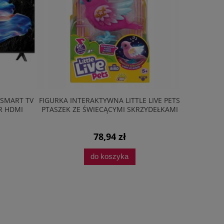
 SMART TV
FIGURKA INTERAKTYWNA LITTLE LIVE PETS
ZESTAW AG
R HDMI
PTASZEK ZE ŚWIECĄCYMI SKRZYDEŁKAMI
PŁYTA 
78,94 zł
do koszyka