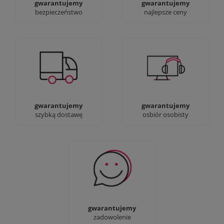
gwarantujemy
gwarantujemy
bezpieczeństwo
najlepsze ceny
Jesteśmy prawdziwi :)
90% dostaw następnego
możesz przyjść i
dnia, bez dopłat!
zobaczyć nasze sklepy
gwarantujemy
gwarantujemy
szybką dostawę
osbiór osobisty
Sprawdź nasze 100%
zadowolenia Klientów
gwarantujemy
zadowolenie