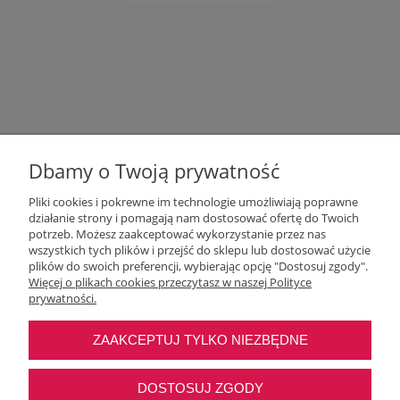
Dbamy o Twoją prywatność
Pliki cookies i pokrewne im technologie umożliwiają poprawne
działanie strony i pomagają nam dostosować ofertę do Twoich
potrzeb. Możesz zaakceptować wykorzystanie przez nas
wszystkich tych plików i przejść do sklepu lub dostosować użycie
Moje konto
plików do swoich preferencji, wybierając opcję "Dostosuj zgody".
Więcej o plikach cookies przeczytasz w naszej Polityce
prywatności.
O nas
ZAAKCEPTUJ TYLKO NIEZBĘDNE
Najczęstsze pytania
DOSTOSUJ ZGODY