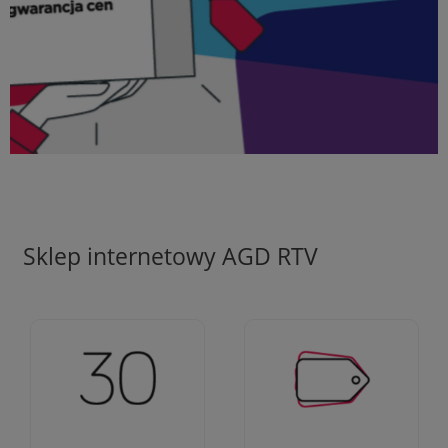
Sklep internetowy AGD RTV
Ciężko pracujemy aby
Jesteśmy firmą z 30-
zapewnić najlepsze
letnim doświadczeniem
oferty