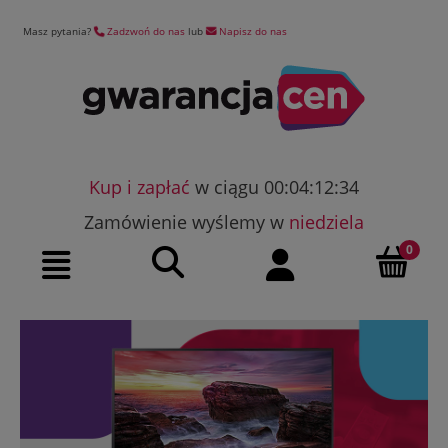
Masz pytania?
Zadzwoń do nas
lub
Napisz do nas
Kup i zapłać
w ciągu 00:04:12:33
Zamówienie wyślemy w
niedziela
Szukaj
Moje konto
Menu