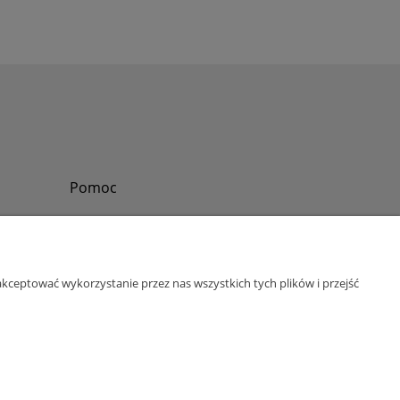
Pomoc
Zadzwoń do nas
Tel.
?
+48 730-860-006
Pon-Pt - 8:30 - 15:30
kceptować wykorzystanie przez nas wszystkich tych plików i przejść
bok@abinvest.info
ul. Lędzińska 14, 43-143 Lędziny, woj. śląskie
NIP: 6462981202