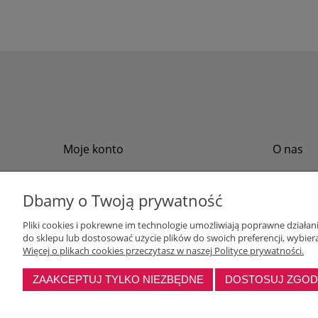
Moje konto
O nas
Twoje zamówienia
Regulamin
Przechowalnia
Formy płat
Dbamy o Twoją prywatność
Ustawienia konta
Formy dos
Pliki cookies i pokrewne im technologie umożliwiają poprawne działa
Polityka pr
do sklepu lub dostosować użycie plików do swoich preferencji, wybiera
Program loj
Więcej o plikach cookies przeczytasz w naszej Polityce prywatności.
ZAAKCEPTUJ TYLKO NIEZBĘDNE
DOSTOSUJ ZGO