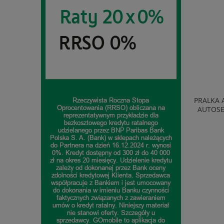
D FULL HD
PRALKA AMICA WA0S610DO 6KG 1000OBR
TELEWI
BLUETOOTH
AUTOSENSOR OPÓŹNIONY START BIAŁA
SMART 
899,00 zł
do koszyka