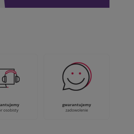
awdziwi :) możesz
Sprawdź nasze 100%
baczyć nasze sklepy
zadowolenia Klientów
antujemy
gwarantujemy
ór osobisty
zadowolenie