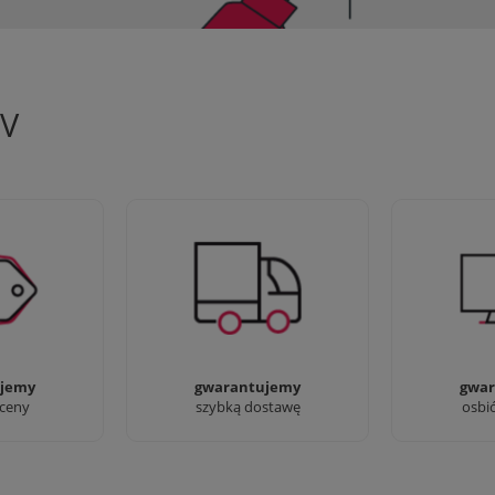
TV
 aby zapewnić
90% dostaw następnego dnia,
Jesteśmy pr
oferty
bez dopłat!
przyjść i zo
jemy
gwarantujemy
gwar
 ceny
szybką dostawę
osbi