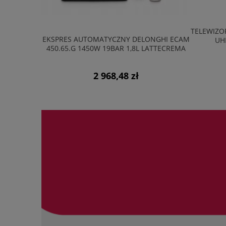
TELEWIZOR PHILIPS 43PUS7810 43" QLED 4K
ZMYWA
LONGHI ECAM
UHD SMARTTV TITANOS 60HZ
14K
 LATTECREMA
940,00 zł
do koszyka