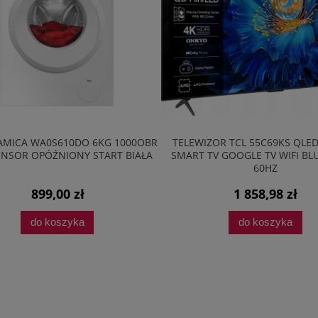
ZOR TCL 55C69KS QLED 4K UHD
LODÓWKA AMICA FK2965.3R
TV GOOGLE TV WIFI BLUETOOTH
181CM SLIMSIZE RETRO LED 
60HZ
1 858,98 zł
2 198,99 zł
do koszyka
do koszyka