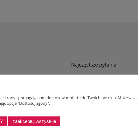
Najczęstsze pytania
Jak zamawiać za pobraniem?
ności
Kurier nie pozwala sprawdzić przesyłki
tawy
Zwroty i reklamacje
nie strony i pomagają nam dostosować ofertę do Twoich potrzeb. Możesz zaa
ywatności
jąc opcję "Dostosuj zgody".
alnościowy dla firm
DY
zaakceptuj wszystkie