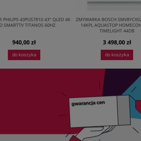
RKA BOSCH SMV8YCX02E 60CM
ODKURZACZ BEZWORKOWY AM
PL AQUASTOP HOMECONNECT
ECO VM3041
TIMELIGHT 44DB
3 498,00 zł
254,95 zł
do koszyka
do koszyka