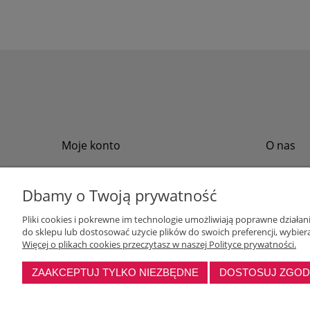
Moje konto
O nas
Twoje zamówienia
Regulamin
Przechowalnia
Formy płat
Dbamy o Twoją prywatność
Ustawienia konta
Formy dos
Pliki cookies i pokrewne im technologie umożliwiają poprawne działa
Polityka pr
do sklepu lub dostosować użycie plików do swoich preferencji, wybiera
Program loj
Więcej o plikach cookies przeczytasz w naszej Polityce prywatności.
ZAAKCEPTUJ TYLKO NIEZBĘDNE
DOSTOSUJ ZGO