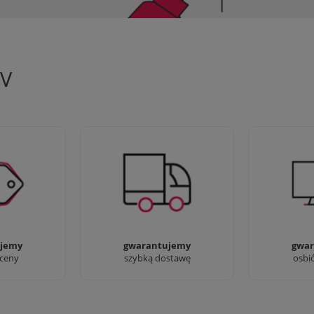
TV
 aby zapewnić
90% dostaw następnego dnia,
Jesteśmy pr
oferty
bez dopłat!
przyjść i zo
jemy
gwarantujemy
gwar
 ceny
szybką dostawę
osbi