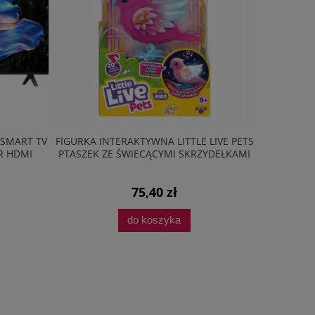
 SMART TV
FIGURKA INTERAKTYWNA LITTLE LIVE PETS
ZESTAW AG
R HDMI
PTASZEK ZE ŚWIECĄCYMI SKRZYDEŁKAMI
PŁYTA 
75,40 zł
do koszyka