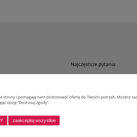
Najczęstsze pytania
Jak zamawiać za pobraniem?
ności
Kurier nie pozwala sprawdzić przesyłki
tawy
Zwroty i reklamacje
nie strony i pomagają nam dostosować ofertę do Twoich potrzeb. Możesz zaa
ywatności
jąc opcję "Dostosuj zgody".
alnościowy dla firm
DY
zaakceptuj wszystkie