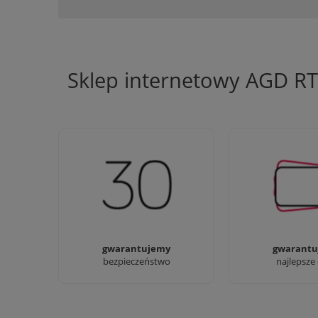
Sklep internetowy AGD R
Jesteśmy firmą z 30-letnim
Ciężko pracujemy
doświadczeniem
najlepsze 
gwarantujemy
gwarantu
bezpieczeństwo
najlepsze