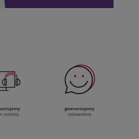
awdziwi :) możesz
Sprawdź nasze 100%
baczyć nasze sklepy
zadowolenia Klientów
antujemy
gwarantujemy
ór osobisty
zadowolenie