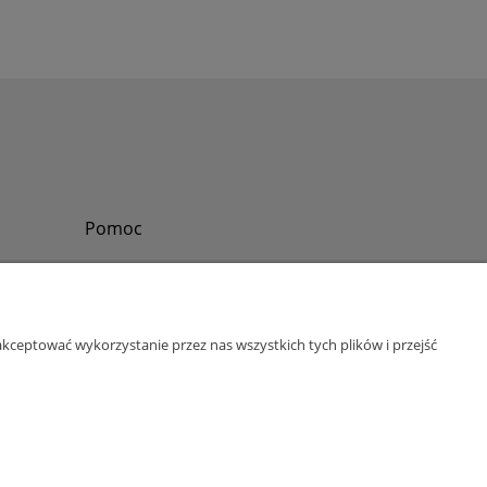
Pomoc
Zadzwoń do nas
Tel.
?
+48 730-860-006
Pon-Pt - 8:30 - 15:30
kceptować wykorzystanie przez nas wszystkich tych plików i przejść
bok@abinvest.info
ul. Lędzińska 14, 43-143 Lędziny, woj. śląskie
NIP: 6462981202