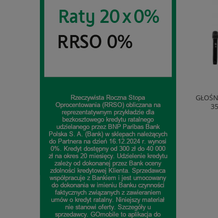
EKSPRES AUTOMATYCZNY DELONGHI
GŁOŚN
ECAM290.81.TB 1450W 1,8L 15BAR
3
1 718,95 zł
do koszyka