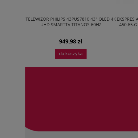
20M2B 20L
TELEWIZOR PHILIPS 43PUS7810 43" QLED 4K
EKSPRES 
AVE LED
UHD SMARTTV TITANOS 60HZ
450.65.G
949,98 zł
do koszyka