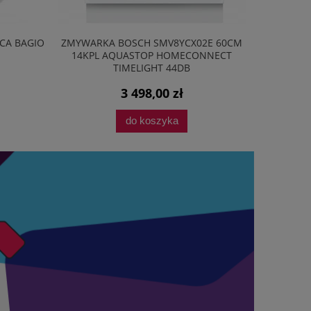
CA BAGIO
ZMYWARKA BOSCH SMV8YCX02E 60CM
PRZEDŁU
14KPL AQUASTOP HOMECONNECT
TIMELIGHT 44DB
3 498,00 zł
do koszyka