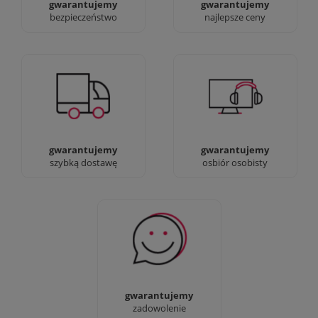
gwarantujemy
gwarantujemy
bezpieczeństwo
najlepsze ceny
Jesteśmy prawdziwi :)
90% dostaw następnego
możesz przyjść i
dnia, bez dopłat!
zobaczyć nasze sklepy
gwarantujemy
gwarantujemy
szybką dostawę
osbiór osobisty
Sprawdź nasze 100%
zadowolenia Klientów
gwarantujemy
zadowolenie