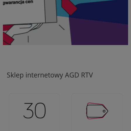
Sklep internetowy AGD RTV
Ciężko pracujemy aby
Jesteśmy firmą z 30-
zapewnić najlepsze
letnim doświadczeniem
oferty