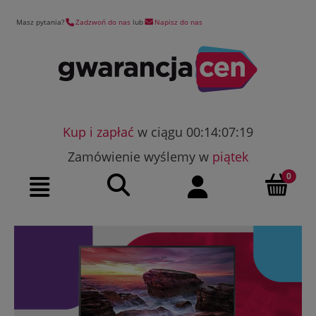
Masz pytania?
Zadzwoń do nas
lub
Napisz do nas
Kup i zapłać
w ciągu 00:14:07:18
Zamówienie wyślemy w
piątek
Szukaj
Moje konto
Menu