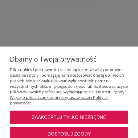
Dbamy o Twoją prywatność
Pliki cookies i pokrewne im technologie umożliwiają poprawne
działanie strony i pomagają nam dostosować ofertę do Twoich
potrzeb. Możesz zaakceptować wykorzystanie przez nas
wszystkich tych plików i przejść do sklepu lub dostosować użycie
Moje konto
plików do swoich preferencji, wybierając opcję "Dostosuj zgody".
Więcej o plikach cookies przeczytasz w naszej Polityce
prywatności.
O nas
ZAAKCEPTUJ TYLKO NIEZBĘDNE
Najczęstsze pytania
DOSTOSUJ ZGODY