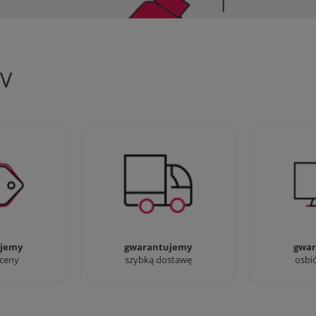
TV
 aby zapewnić
90% dostaw następnego dnia,
Jesteśmy pr
oferty
bez dopłat!
przyjść i zo
jemy
gwarantujemy
gwar
 ceny
szybką dostawę
osbi