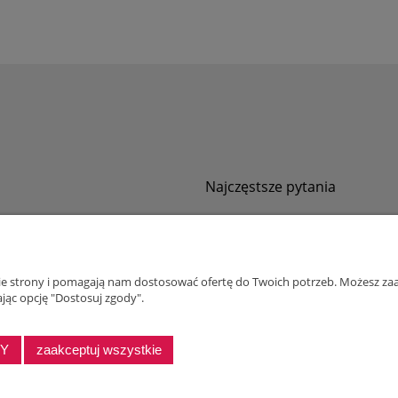
Najczęstsze pytania
Jak zamawiać za pobraniem?
ności
Kurier nie pozwala sprawdzić przesyłki
tawy
Zwroty i reklamacje
nie strony i pomagają nam dostosować ofertę do Twoich potrzeb. Możesz zaa
ywatności
jąc opcję "Dostosuj zgody".
alnościowy dla firm
DY
zaakceptuj wszystkie