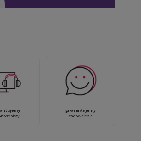
awdziwi :) możesz
Sprawdź nasze 100%
baczyć nasze sklepy
zadowolenia Klientów
antujemy
gwarantujemy
ór osobisty
zadowolenie