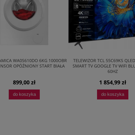
ZOR TCL 55C69KS QLED 4K UHD
LODÓWKA AMICA FK2965.3RA
TV GOOGLE TV WIFI BLUETOOTH
181CM SLIMSIZE RETRO LED 
60HZ
1 854,99 zł
2 198,99 zł
do koszyka
do koszyka