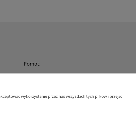
Pomoc
Zadzwoń do nas
Tel.
?
+48 730-860-006
Pon-Pt - 8:30 - 15:30
kceptować wykorzystanie przez nas wszystkich tych plików i przejść
bok@abinvest.info
ul. Lędzińska 14, 43-143 Lędziny, woj. śląskie
NIP: 6462981202