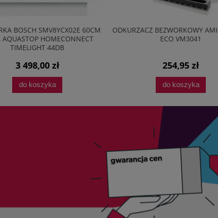
CZ BEZWORKOWY AMICA BAGIO
PRZEDŁUŻONA OCHRONA SER
ECO VM3041
EASYPROTECT®
254,95 zł
49,00 zł
do koszyka
do koszyka