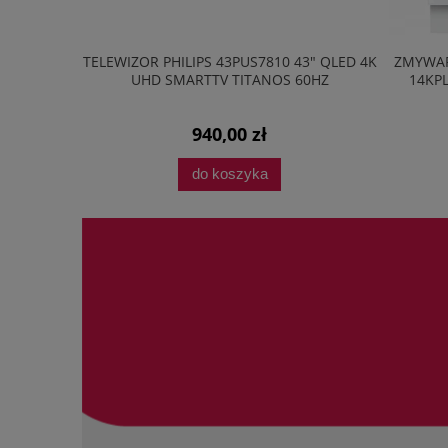
43" QLED 4K
ZMYWARKA BOSCH SMV8YCX02E 60CM
ODKURZA
 60HZ
14KPL AQUASTOP HOMECONNECT
TIMELIGHT 44DB
3 498,00 zł
do koszyka