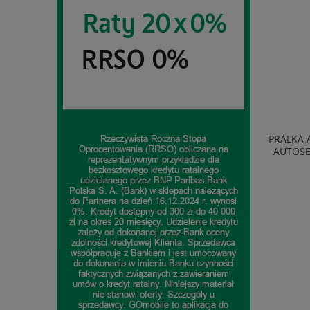
D FULL HD
PRALKA AMICA WA0S610DO 6KG 1000OBR
TELEWI
BLUETOOTH
AUTOSENSOR OPÓŹNIONY START BIAŁA
SMART 
899,00 zł
do koszyka