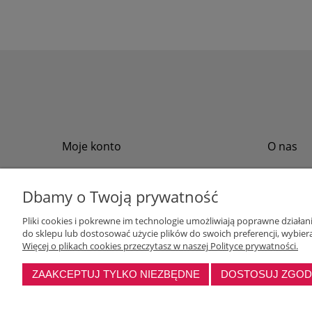
Moje konto
O nas
Twoje zamówienia
Regulamin
Przechowalnia
Formy płat
Dbamy o Twoją prywatność
Ustawienia konta
Formy dos
Pliki cookies i pokrewne im technologie umożliwiają poprawne działa
Polityka pr
do sklepu lub dostosować użycie plików do swoich preferencji, wybiera
Program loj
Więcej o plikach cookies przeczytasz w naszej Polityce prywatności.
ZAAKCEPTUJ TYLKO NIEZBĘDNE
DOSTOSUJ ZGO