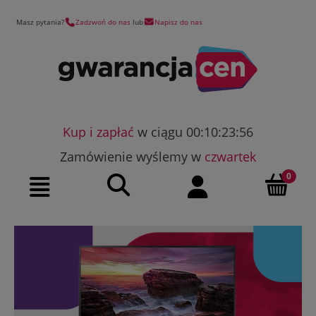
Masz pytania?
Zadzwoń do nas
lub
Napisz do nas
Kup i zapłać
w ciągu 00:10:23:55
Zamówienie wyślemy w
czwartek
Szukaj
Moje konto
Menu