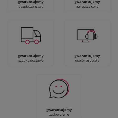
gwarantujemy
gwarantujemy
bezpieczeństwo
najlepsze ceny
Jesteśmy prawdziwi :)
90% dostaw następnego
możesz przyjść i
dnia, bez dopłat!
zobaczyć nasze sklepy
gwarantujemy
gwarantujemy
szybką dostawę
osbiór osobisty
Sprawdź nasze 100%
zadowolenia Klientów
gwarantujemy
zadowolenie