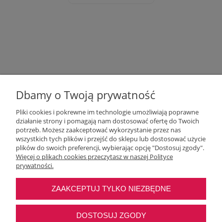
Dbamy o Twoją prywatność
Pliki cookies i pokrewne im technologie umożliwiają poprawne
działanie strony i pomagają nam dostosować ofertę do Twoich
potrzeb. Możesz zaakceptować wykorzystanie przez nas
wszystkich tych plików i przejść do sklepu lub dostosować użycie
Moje konto
plików do swoich preferencji, wybierając opcję "Dostosuj zgody".
Więcej o plikach cookies przeczytasz w naszej Polityce
prywatności.
O nas
ZAAKCEPTUJ TYLKO NIEZBĘDNE
Najczęstsze pytania
DOSTOSUJ ZGODY