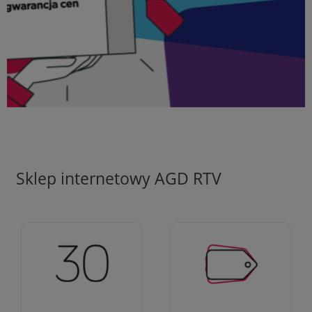
Sklep internetowy AGD RTV
Ciężko pracujemy aby
Jesteśmy firmą z 30-
zapewnić najlepsze
letnim doświadczeniem
oferty