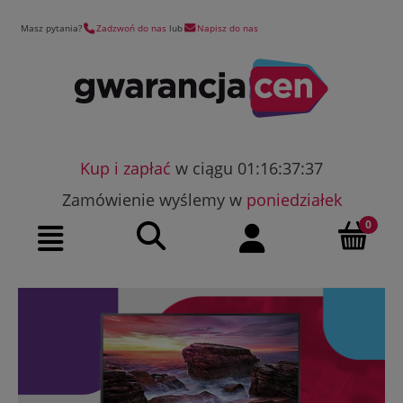
Masz pytania?
Zadzwoń do nas
lub
Napisz do nas
Kup i zapłać
w ciągu 01:16:37:36
Zamówienie wyślemy w
poniedziałek
Szukaj
Moje konto
Menu