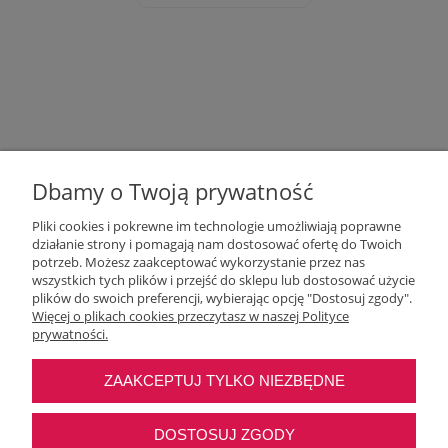
Dbamy o Twoją prywatność
Pliki cookies i pokrewne im technologie umożliwiają poprawne
działanie strony i pomagają nam dostosować ofertę do Twoich
potrzeb. Możesz zaakceptować wykorzystanie przez nas
wszystkich tych plików i przejść do sklepu lub dostosować użycie
Moje konto
plików do swoich preferencji, wybierając opcję "Dostosuj zgody".
Więcej o plikach cookies przeczytasz w naszej Polityce
prywatności.
O nas
ZAAKCEPTUJ TYLKO NIEZBĘDNE
Najczęstsze pytania
DOSTOSUJ ZGODY