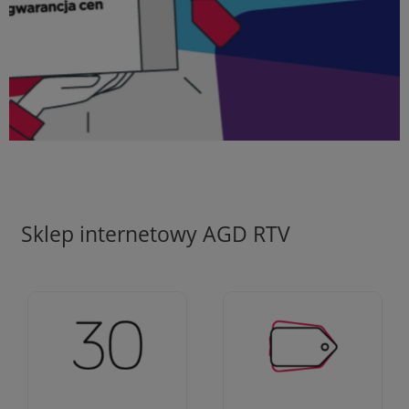
Sklep internetowy AGD RTV
Ciężko pracujemy aby
Jesteśmy firmą z 30-
zapewnić najlepsze
letnim doświadczeniem
oferty