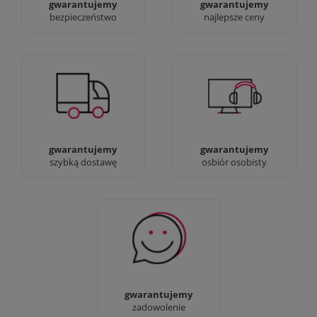
gwarantujemy
gwarantujemy
bezpieczeństwo
najlepsze ceny
Jesteśmy prawdziwi :)
90% dostaw następnego
możesz przyjść i
dnia, bez dopłat!
zobaczyć nasze sklepy
gwarantujemy
gwarantujemy
szybką dostawę
osbiór osobisty
Sprawdź nasze 100%
zadowolenia Klientów
gwarantujemy
zadowolenie