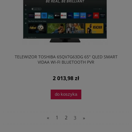
TELEWIZOR TOSHIBA 65QV7G63DG 65" QLED SMART
VIDAA WI-FI BLUETOOTH PVR
2 013,98 zł
do koszyka
«
1
2
3
»