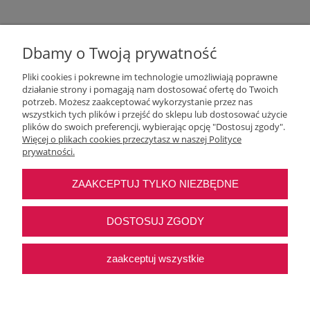
Dbamy o Twoją prywatność
Pliki cookies i pokrewne im technologie umożliwiają poprawne
działanie strony i pomagają nam dostosować ofertę do Twoich
potrzeb. Możesz zaakceptować wykorzystanie przez nas
wszystkich tych plików i przejść do sklepu lub dostosować użycie
Moje konto
plików do swoich preferencji, wybierając opcję "Dostosuj zgody".
Więcej o plikach cookies przeczytasz w naszej Polityce
prywatności.
O nas
ZAAKCEPTUJ TYLKO NIEZBĘDNE
Najczęstsze pytania
DOSTOSUJ ZGODY
Pomoc
zaakceptuj wszystkie