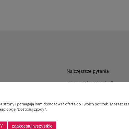
Najczęstsze pytania
Jak zamawiać za pobraniem?
ności
Kurier nie pozwala sprawdzić przesyłki
tawy
Zwroty i reklamacje
nie strony i pomagają nam dostosować ofertę do Twoich potrzeb. Możesz zaa
ywatności
jąc opcję "Dostosuj zgody".
alnościowy dla firm
DY
zaakceptuj wszystkie