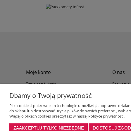
Moje konto
O nas
Twoje zamówienia
Regulamin
Przechowalnia
Formy płat
Dbamy o Twoją prywatność
Ustawienia konta
Formy dos
Pliki cookies i pokrewne im technologie umożliwiają poprawne działa
Polityka pr
do sklepu lub dostosować użycie plików do swoich preferencji, wybiera
Program loj
Więcej o plikach cookies przeczytasz w naszej Polityce prywatności.
ZAAKCEPTUJ TYLKO NIEZBĘDNE
DOSTOSUJ ZGO