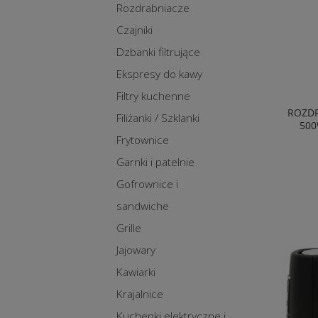
Rozdrabniacze
Czajniki
Dzbanki filtrujące
Ekspresy do kawy
Filtry kuchenne
ROZDR
Filiżanki / Szklanki
500
Frytownice
Garnki i patelnie
Gofrownice i
sandwiche
Grille
Jajowary
Kawiarki
Krajalnice
Kuchenki elektryczne i