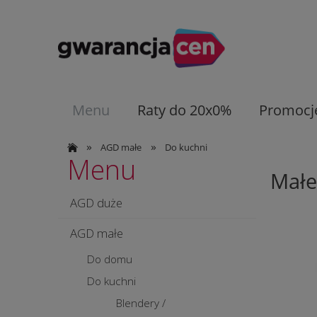
Menu
Raty do 20x0%
Promocj
»
»
AGD małe
Do kuchni
Menu
Małe
AGD duże
AGD małe
Do domu
Do kuchni
Blendery /