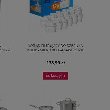
O
WKŁAD FILTRUJĄCY DO DZBANKA
511/70
PHILIPS MICRO XCLEAN AWP213/10
AT
ZESTAW 12 SZT
178,99 zł
do koszyka