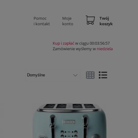
Pomoc
Moje
Twój
i kontakt
konto
koszyk
Kup i zapłać
w ciągu 00:03:56:56
Zamówienie wyślemy w
niedziela
Widok ze zdjęciem
Widok pełny