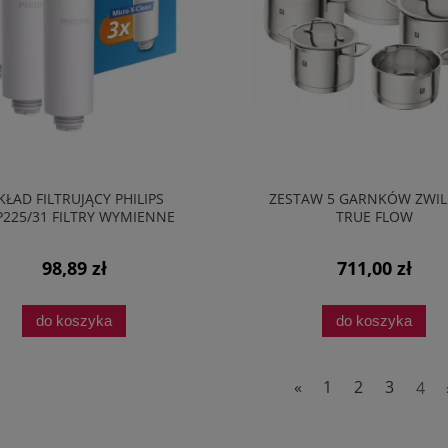
ŁAD FILTRUJĄCY PHILIPS
ZESTAW 5 GARNKÓW ZWIL
225/31 FILTRY WYMIENNE
TRUE FLOW
1L/MIN 3SZT
98,89 zł
711,00 zł
do koszyka
do koszyka
«
1
2
3
4