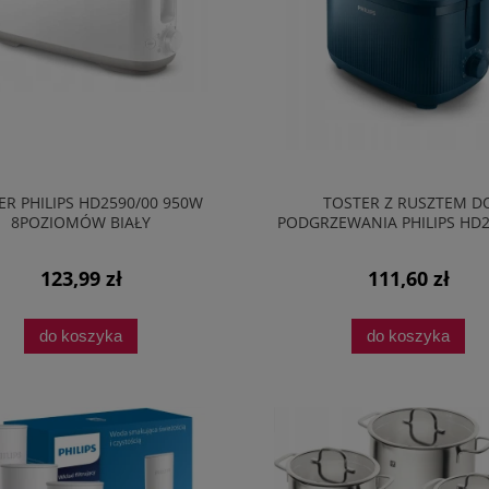
ER PHILIPS HD2590/00 950W
TOSTER Z RUSZTEM D
8POZIOMÓW BIAŁY
PODGRZEWANIA PHILIPS HD2
900W SERIA 3000 GRAN
123,99 zł
111,60 zł
do koszyka
do koszyka