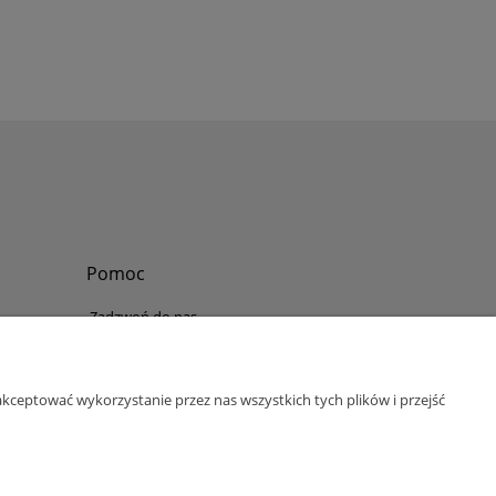
Pomoc
Zadzwoń do nas
Tel.
?
+48 730-860-006
Pon-Pt - 8:30 - 15:30
kceptować wykorzystanie przez nas wszystkich tych plików i przejść
bok@abinvest.info
ul. Lędzińska 14, 43-143 Lędziny, woj. śląskie
NIP: 6462981202