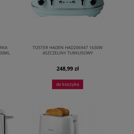
RKA
TOSTER HADEN HAD206947 1630W
500ML
4SZCZELINY TURKUSOWY
248,99 zł
do koszyka