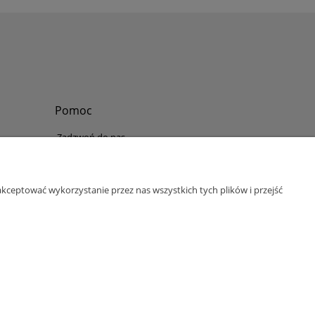
Pomoc
Zadzwoń do nas
Tel.
?
+48 730-860-006
Pon-Pt - 8:30 - 15:30
kceptować wykorzystanie przez nas wszystkich tych plików i przejść
bok@abinvest.info
ul. Lędzińska 14, 43-143 Lędziny, woj. śląskie
NIP: 6462981202