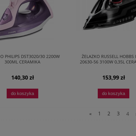
O PHILIPS DST3020/30 2200W
ŻELAZKO RUSSELL HOBBS 
300ML CERAMIKA
20630-56 3100W 0,35L CER
140,30 zł
153,99 zł
do koszyka
do koszyka
«
1
2
3
4