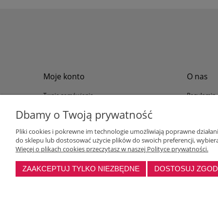
Moje konto
O nas
Twoje zamówienia
Regulamin
Przechowalnia
Formy płat
Dbamy o Twoją prywatność
Ustawienia konta
Formy dos
Pliki cookies i pokrewne im technologie umożliwiają poprawne działa
Polityka pr
do sklepu lub dostosować użycie plików do swoich preferencji, wybiera
Program loj
Więcej o plikach cookies przeczytasz w naszej Polityce prywatności.
ZAAKCEPTUJ TYLKO NIEZBĘDNE
DOSTOSUJ ZGO