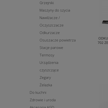
Grzejniki
Maszyny do szycia
Nawilżacze /
Oczyszczacze
Odkurzacze
ODKU
Osuszacze powietrza
702 Z
Stacje parowe
Termosy
Urządzenia
czyszczące
Zegary
Żelazka
Do kuchni
Zdrowie i uroda
Akcesoria AGD