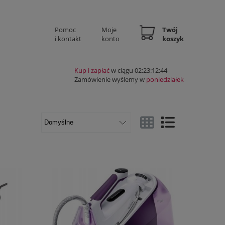
Pomoc
Moje
Twój
i kontakt
konto
koszyk
Kup i zapłać
w ciągu 02:23:12:44
Zamówienie wyślemy w
poniedziałek
Widok ze zdjęciem
Widok pełny