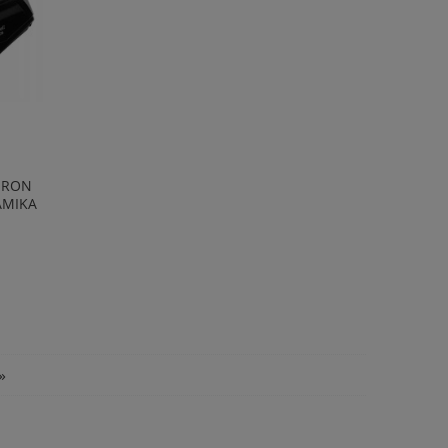
IRON
AMIKA
»