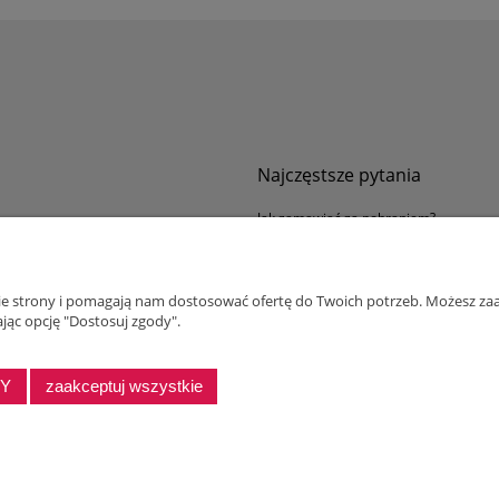
Najczęstsze pytania
Jak zamawiać za pobraniem?
ności
Kurier nie pozwala sprawdzić przesyłki
tawy
Zwroty i reklamacje
nie strony i pomagają nam dostosować ofertę do Twoich potrzeb. Możesz zaa
ywatności
jąc opcję "Dostosuj zgody".
alnościowy dla firm
DY
zaakceptuj wszystkie
Sklep internetowy Shoper Premium