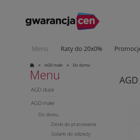
Menu
Raty do 20x0%
Promocj
»
»
AGD małe
Do domu
Menu
AGD
AGD duże
AGD małe
Do domu
Deski do prasowania
Golarki do odzieży