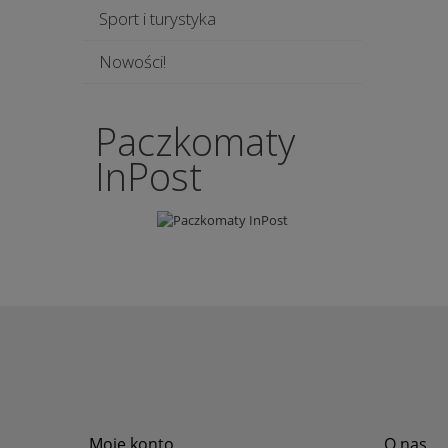
Sport i turystyka
Nowości!
Paczkomaty
InPost
Moje konto
O nas