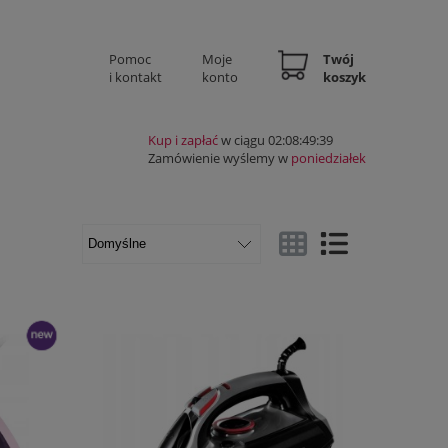
Pomoc
Moje
Twój
i kontakt
konto
koszyk
Kup i zapłać
w ciągu 02:08:49:38
Zamówienie wyślemy w
poniedziałek
Widok ze zdjęciem
Widok pełny
nowość