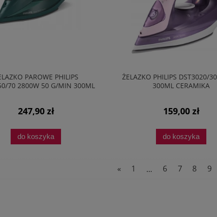
ELAZKO PAROWE PHILIPS
ŻELAZKO PHILIPS DST3020/3
0/70 2800W 50 G/MIN 300ML
300ML CERAMIKA
STEAMGLIDE ZIELONY
247,90 zł
159,00 zł
do koszyka
do koszyka
«
1
...
6
7
8
9