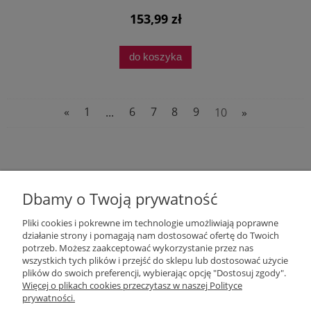
153,99 zł
do koszyka
«
1
...
6
7
8
9
10
»
Dbamy o Twoją prywatność
Pliki cookies i pokrewne im technologie umożliwiają poprawne
działanie strony i pomagają nam dostosować ofertę do Twoich
potrzeb. Możesz zaakceptować wykorzystanie przez nas
wszystkich tych plików i przejść do sklepu lub dostosować użycie
Moje konto
plików do swoich preferencji, wybierając opcję "Dostosuj zgody".
Więcej o plikach cookies przeczytasz w naszej Polityce
prywatności.
O nas